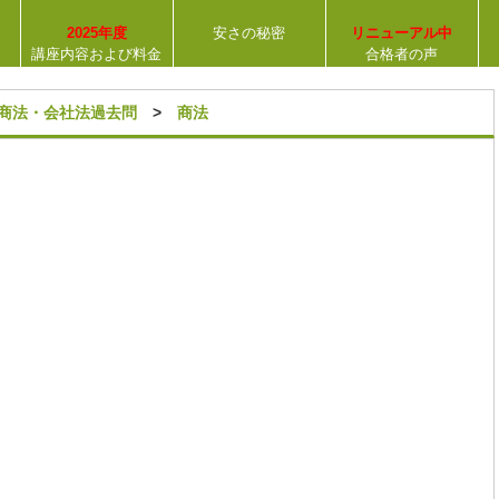
2025年度
安さの秘密
リニューアル中
講座内容および料金
合格者の声
【合格率
31％
】
商法・会社法過去問
>
商法